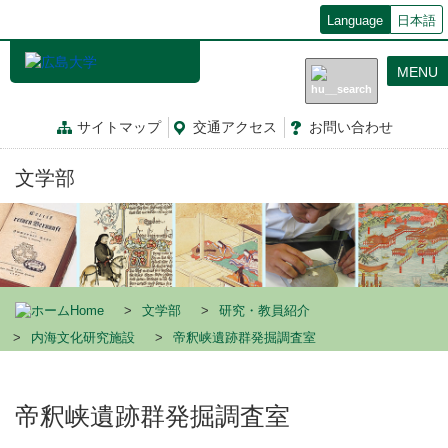
メ
Language
日本語
イ
ン
MENU
コ
ン
テ
サイトマップ
交通
アクセス
お問
い
合
わ
せ
ン
ツ
文学部
に
移
動
Home
文学部
研究・教員紹介
内海文化研究施設
帝釈峡遺跡群発掘調査室
帝釈峡遺跡群発掘調査室