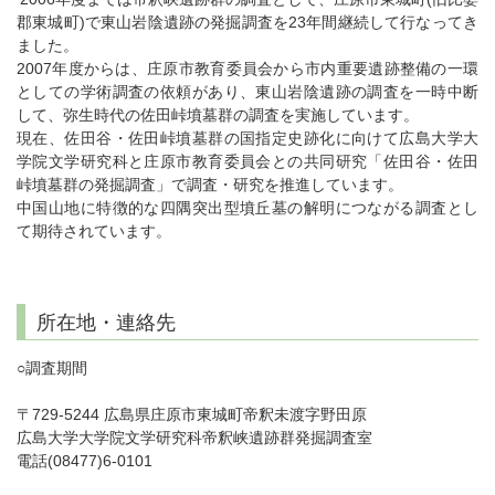
郡東城町)で東山岩陰遺跡の発掘調査を23年間継続して行なってき
ました。
2007年度からは、庄原市教育委員会から市内重要遺跡整備の一環
としての学術調査の依頼があり、東山岩陰遺跡の調査を一時中断
して、弥生時代の佐田峠墳墓群の調査を実施しています。
現在、佐田谷・佐田峠墳墓群の国指定史跡化に向けて広島大学大
学院文学研究科と庄原市教育委員会との共同研究「佐田谷・佐田
峠墳墓群の発掘調査」で調査・研究を推進しています。
中国山地に特徴的な四隅突出型墳丘墓の解明につながる調査とし
て期待されています。
所在地・連絡先
○調査期間
〒729-5244 広島県庄原市東城町帝釈未渡字野田原
広島大学大学院文学研究科帝釈峡遺跡群発掘調査室
電話(08477)6-0101