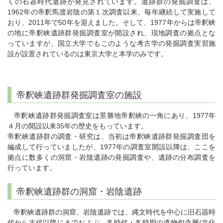
くの石器時代遺跡が発見されています。遺跡群の発掘調査は、
1962年の帝釈馬渡岩陰の第１次調査以来、毎年継続して実施して
おり、2011年で50年を迎えました。そして、1977年からは帝釈峡
の地に帝釈峡遺跡群発掘調査室が開設され、現地調査の拠点とな
っていますが、国立大学でもこのような考古学の発掘調査実習施
設が設置されているのは東京大学と本学のみです。
帝釈峡遺跡群発掘調査室の施設
帝釈峡遺跡群発掘調査室は景勝地帝釈峡の一角にあり、1977年
４月の開設以来35年の歴史をもっています。
帝釈峡遺跡群の調査・研究は、当初は帝釈峡遺跡群発掘調査団を
編成して行っていましたが、1977年の調査室開設以降は、ここを
拠点に数多くの洞窟・岩陰遺跡の発掘調査や、遺跡の分布調査を
行っています。
帝釈峡遺跡群の洞窟・岩陰遺跡
帝釈峡遺跡群の洞窟、岩陰遺跡では、縄文時代を中心に旧石器時
代から古代以降にまでおよぶ、各時代・各時期の遺物包含層(文化