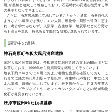
層)が整然と連続して堆積しており、石器時代の変遷を復元する際
の基準となってきました。
さらに、石灰岩地帯に立地していることから、通常、石器時代の
ような古い遺跡では残りにくい人骨、動物骨、貝類の遺存に恵ま
れ、考古学のみならず、人類学、古生物学、地質学などの分野か
らも注目を集め、特色ある学際的な研究が進められています。
調査中の遺跡
神石高原町帝釈大風呂洞窟遺跡
帝釈大風呂洞窟遺跡は、帝釈観音堂洞窟遺跡の直上約50ｍほどに
位置しており、1996年から発掘調査を継続して行っています。
地表下約２ｍまでに６層におよぶ遺物包含層を確認しており、こ
れまでに縄文時代草創期～早期以降、弥生時代や古代・中世にお
よぶ遺構、遺物が出土しています。最下層からは、約３万年前の
ニホンモグラジネズミやニホンムカシハタネズミなどの絶滅動物
化石が発見されています。
庄原市佐田峠
墳墓群
(だお)
2006年度までは帝釈峡遺跡群の調査として、庄原市東城町(旧比婆