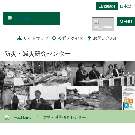
メ
Language
日本語
イ
ン
MENU
コ
ン
テ
サイトマップ
交通
アクセス
お問
い
合
わ
せ
ン
ツ
防災・減災研究センター
に
移
動
Home
防災・減災研究センター