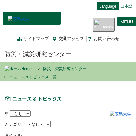
メ
Language
日本語
イ
ン
MENU
コ
ン
テ
サイトマップ
交通
アクセス
お問
い
合
わ
せ
ン
ツ
防災・減災研究センター
に
移
動
Home
防災・減災研究センター
ニュース＆トピックス一覧
ニュース＆トピックス
年
カテゴリー
タイトル