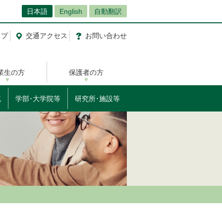
日本語
English
自動翻訳
ップ
交通
アクセス
お問
い
合
わ
せ
業生の方
保護者の方
流
学部･大学院等
研究所･施設等
）