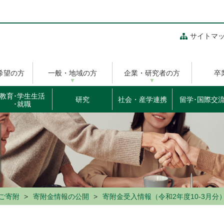
サイトマ
希望の方
一般・地域の方
企業・研究者の方
卒
教育･学生生活
研究
社会・産学連携
留学･国際交
･就職
ご寄附
寄附金情報の公開
寄附金受入情報（令和2年度10-3月分