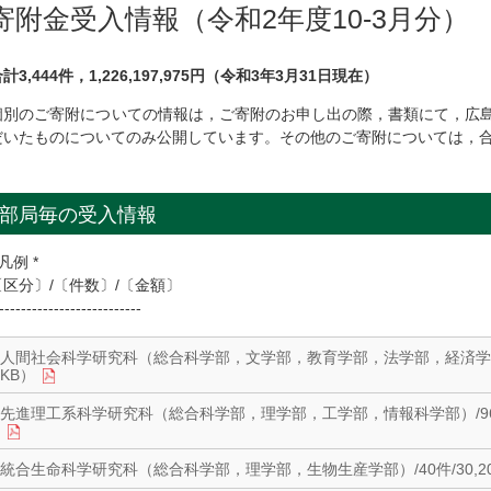
寄附金受入情報（令和2年度10-3月分）
計3,444件，1,226,197,975円（令和3年3月31日現在）
個別のご寄附についての情報は，ご寄附のお申し出の際，書類にて，広
だいたものについてのみ公開しています。その他のご寄附については，
部局毎の受入情報
 凡例 *
〔区分〕/〔件数〕/〔金額〕
--------------------------
人間社会科学研究科（総合科学部，文学部，教育学部，法学部，経済学部）/38件
KB）
先進理工系科学研究科（総合科学部，理学部，工学部，情報科学部）/96件/101,
統合生命科学研究科（総合科学部，理学部，生物生産学部）/40件/30,200,2