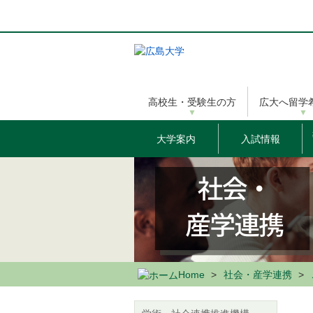
メ
イ
ン
コ
ン
テ
ン
高校生・受験生の方
広大へ留学
ツ
に
移
大学案内
入試情報
動
Home
社会・産学連携