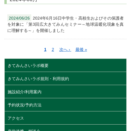
2024/06/26
2024年6月16日中学生・高校生およびその保護者
を対象に「第3回広大きてみんセミナー～地球温暖化現象を真
に理解する～」を開催しました
ペ
カ
1
ペ
2
次
次へ ›
最
最後 »
ー
レ
ー
ペ
終
ジ
ン
ジ
ー
ペ
きてみんさいラボ概要
送
ト
ジ
ー
り
ペ
ジ
きてみんさいラボ規則・利用規約
ー
ジ
施設紹介/利用案内
予約状況/予約方法
アクセス