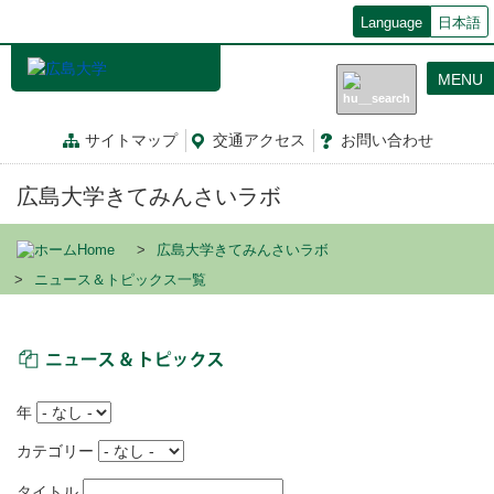
メ
Language
日本語
イ
ン
MENU
コ
ン
テ
サイトマップ
交通
アクセス
お問
い
合
わ
せ
ン
ツ
広島大学きてみんさいラボ
に
移
動
Home
広島大学きてみんさいラボ
ニュース＆トピックス一覧
ニュース＆トピックス
年
カテゴリー
タイトル