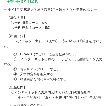
・
令和8年7月29日公表
ー 令和9年度 広島大学法学部第3年次編入学 学生募集の概要 ー
【募集人員】
法学科 昼間コース 5名
法学科 夜間主コース 5名
【出願方法】
インターネット出願 （次の①～⑤の全ての手続きを行いま
す）
① UCARO（ウカロ）に会員登録を行う。
② インターネット出願のページから，志望情報等を入力
する。
③ 写真をアップロードする。
④ 入学検定料を納入する。
⑤ 出願書類を簡易書留で郵送する。
【出願期間】
〇インターネット入力期間及び入学検定料の支払期間
令和8年10月2日（金）～令和8年10月7日（水）午後5時
〇出願書類の受付期間