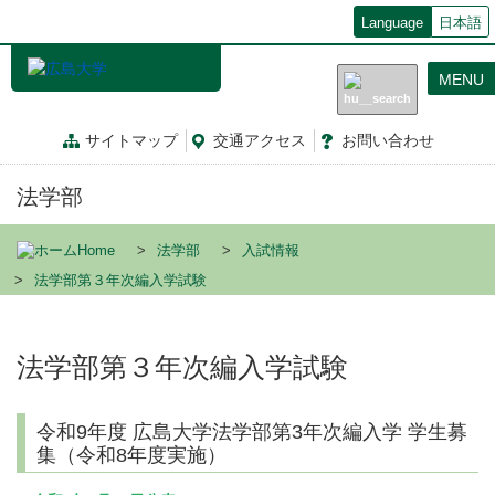
メ
Language
日本語
イ
ン
MENU
コ
ン
テ
サイトマップ
交通
アクセス
お問
い
合
わ
せ
ン
ツ
法学部
に
移
動
Home
法学部
入試情報
法学部第３年次編入学試験
法学部第３年次編入学試験
令和9年度 広島大学法学部第3年次編入学 学生募
集（令和8年度実施）