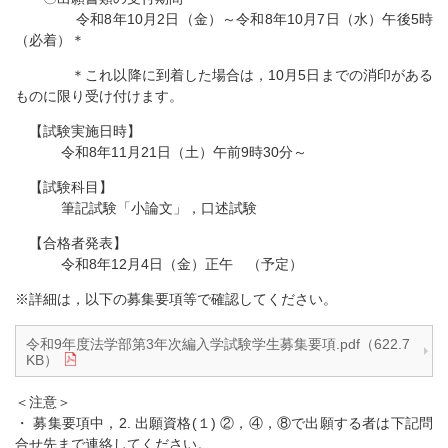
令和8年10月2日（金）～令和8年10月7日（水）午後5時
（必着）＊
＊これ以降に到着した場合は，10月5日までの消印がある
ものに限り受け付けます。
【試験実施日時】
令和8年11月21日（土）午前9時30分～
【試験科目】
筆記試験「小論文」，口述試験
【合格者発表】
令和8年12月4日（金）正午 （予定）
※詳細は，以下の募集要項等で確認してください。
令和9年度法学部第3年次編入学試験学生募集要項.pdf（622.7
KB）
＜注意＞
・ 募集要項中，2. 出願資格(１) ②，④，⑧で出願する者は下記問
合せ先まで連絡してください。