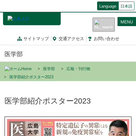
メ
Language
日本語
イ
ン
MENU
コ
ン
テ
サイトマップ
交通
アクセス
お問
い
合
わ
せ
ン
ツ
医学部
に
移
動
Home
医学部
広報・刊行物
医学部紹介ポスター2023
医学部紹介ポスター2023