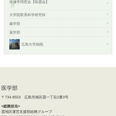
保健学同窓会【暁霞会】
大学院医系科学研究科
歯学部
薬学部
広島大学病院
医学部
〒734-8553 広島市南区霞一丁目2番3号
<総務担当>
霞地区運営支援部総務グループ