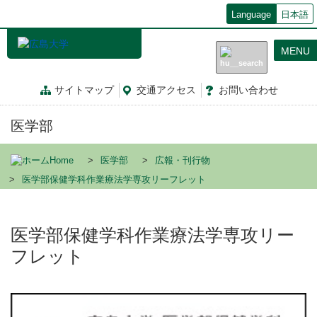
メ
Language
日本語
イ
ン
MENU
コ
ン
テ
サイトマップ
交通
アクセス
お問
い
合
わ
せ
ン
ツ
医学部
に
移
動
Home
医学部
広報・刊行物
医学部保健学科作業療法学専攻リーフレット
医学部保健学科作業療法学専攻リー
フレット