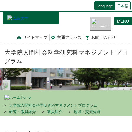
メ
Language
日本語
イ
ン
MENU
コ
ン
テ
サイトマップ
交通
アクセス
お問
い
合
わ
せ
ン
ツ
大学院人間社会科学研究科マネジメントプロ
に
移
グラム
動
Home
大学院人間社会科学研究科マネジメントプログラム
研究・教員紹介
教員紹介
地域・交流分野