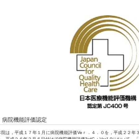
病院機能評価認定
本院は，平成１７年１月に病院機能評価Veｒ．４．０を，平成２２年３