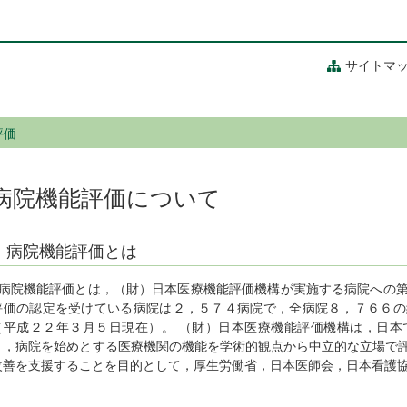
サイトマ
評価
病院機能評価について
病院機能評価とは
病院機能評価とは，（財）日本医療機能評価機構が実施する病院への第
評価の認定を受けている病院は２，５７４病院で，全病院８，７６６の
（平成２２年３月５日現在）。 （財）日本医療機能評価機構は，日本
り，病院を始めとする医療機関の機能を学術的観点から中立的な立場で
改善を支援することを目的として，厚生労働省，日本医師会，日本看護