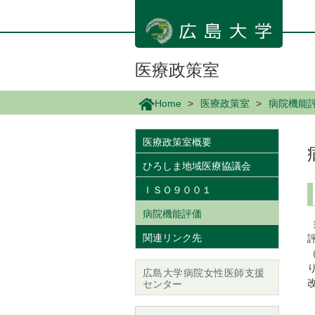
メ
イ
ン
コ
ン
医療政策室
テ
ン
Home
医療政策室
病院機能
ツ
に
移
医療政策室概要
動
ひろしま地域医療協議会
ＩＳＯ９００１
病院機能評価
関連リンク先
広島大学病院女性医師支援
センター