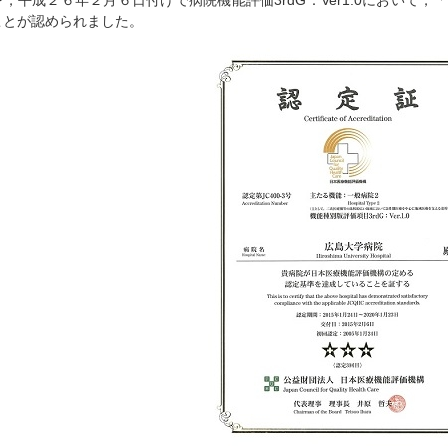
を，平成２６年２月６日付けで病院機能評価3rdG：Ver1.0において
ことが認められました。