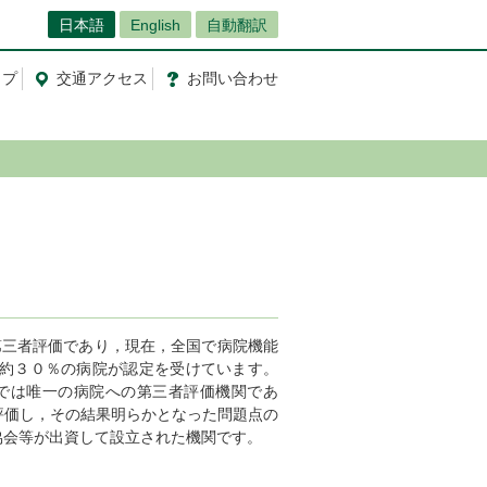
日本語
English
自動翻訳
ップ
交通
アクセス
お問
い
合
わ
せ
三者評価であり，現在，全国で病院機能
約３０％の病院が認定を受けています。
では唯一の病院への第三者評価機関であ
評価し，その結果明らかとなった問題点の
協会等が出資して設立された機関です。