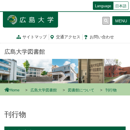
メ
Language
日本語
イ
ン
MENU
コ
ン
テ
サイトマップ
交通
アクセス
お問
い
合
わ
せ
ン
ツ
広島大学図書館
に
移
動
Home
広島大学図書館
図書館について
刊行物
刊行物