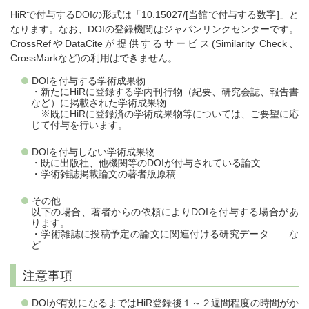
HiRで付与するDOIの形式は「10.15027/[当館で付与する数字]」と
なります。なお、DOIの登録機関はジャパンリンクセンターです。
CrossRefやDataCiteが提供するサービス(Similarity Check、
CrossMarkなど)の利用はできません。
DOIを付与する学術成果物
・新たにHiRに登録する学内刊行物（紀要、研究会誌、報告書
など）に掲載された学術成果物
※既にHiRに登録済の学術成果物等については、ご要望に応
じて付与を行います。
DOIを付与しない学術成果物
・既に出版社、他機関等のDOIが付与されている論文
・学術雑誌掲載論文の著者版原稿
その他
以下の場合、著者からの依頼によりDOIを付与する場合があ
ります。
・学術雑誌に投稿予定の論文に関連付ける研究データ な
ど
注意事項
DOIが有効になるまではHiR登録後１～２週間程度の時間がか