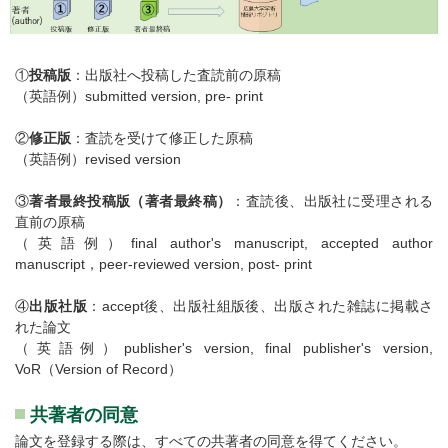
①
投稿版
：出版社へ投稿した査読前の原稿
（英語例）submitted version, pre- print
②
修正版
：査読を受けて修正した原稿
（英語例）revised version
③
著者最終投稿版（著者最終稿）
：査読後、出版社に受理される
直前の原稿
（英語例）final author's manuscript, accepted author
manuscript，peer-reviewed version, post- print
④
出版社版
：accept後、出版社組版後、出版された雑誌に掲載さ
れた論文
（英語例）publisher's version, final publisher's version,
VoR（Version of Record）
共著者の同意
論文を登録する際は、すべての共著者の同意を得てください。