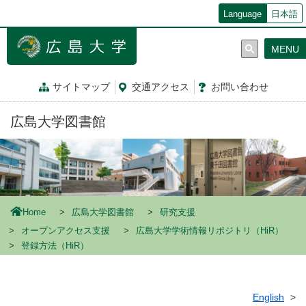
メ
Language
日本語
イ
ン
MENU
コ
ン
テ
サイトマップ
交通
アクセス
お問
い
合
わ
せ
ン
ツ
広島大学図書館
に
移
動
Home
広島大学図書館
研究支援
オープンアクセス支援
広島大学学術情報リポジトリ（HiR）
登録方法（HiR）
English