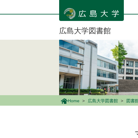
メ
イ
ン
コ
ン
広島大学図書館
テ
ン
ツ
に
移
動
Home
広島大学図書館
図書