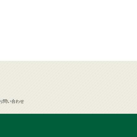
お問
い
合
わ
せ