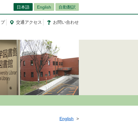
日本語
English
自動翻訳
ップ
交通
アクセス
お問
い
合
わ
せ
English