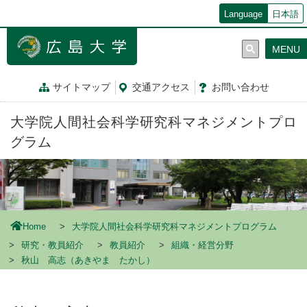
メ
Language
日本語
イ
ン
MENU
コ
ン
テ
サイトマップ
交通
アクセス
お問
い
合
わ
せ
ン
ツ
大学院人間社会科学研究科マネジメントプロ
に
移
グラム
動
Home
大学院人間社会科学研究科マネジメントプログラム
研究・教員紹介
教員紹介
組織・経営分野
秋山 高志（あきやま たかし）