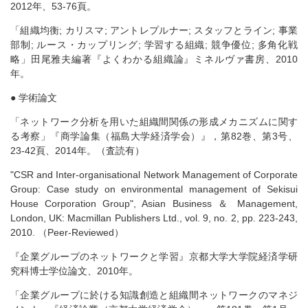
2012年、53-76頁。
「組織均衡; カリスマ; アントレプルナー; スタッフとライン; 事業
部制; ルース・カップリング; 学習する組織; 競争優位; 多角化戦
略」田尾雅夫編著『よくわかる組織論』ミネルヴァ書房、2010
年。
● 学術論文
「ネットワーク分析を用いた組織間関係の形成メカニズムに関す
る考察」『商学論集（福島大学経済学会）』，第82巻、第3号、
23-42頁、2014年。（査読有）
"CSR and Inter-organisational Network Management of Corporate
Group: Case study on environmental management of Sekisui
House Corporation Group", Asian Business ＆ Management,
London, UK: Macmillan Publishers Ltd., vol. 9, no. 2, pp. 223-243,
2010. （Peer-Reviewed）
『企業グループのネットワークと学習』京都大学大学院経済学研
究科博士学位論文、2010年。
「企業グループに於ける知識創造と組織間ネットワークのマネジ