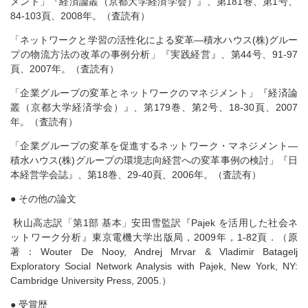
メント」『経済論叢（京都大学経済学会）』、第181巻、第1号、
84-103頁、2008年。（査読有）
「ネットワークと学習の活性化による変革―積水ハウス(株)グルー
プの物流方法の改革の事例分析」『実践経営』、第44号、91-97
頁、2007年。（査読有）
「企業グループの変革とネットワークのマネジメント」『経済論
叢（京都大学経済学会）』、第179巻、第2号、18-30頁、2007
年。（査読有）
「企業グループの変革を促進するネットワーク・マネジメント―
積水ハウス(株)グループの環境志向経営への変革事例の検討」『日
本経営学会誌』、第18巻、29-40頁、2006年。（査読有）
● その他の論文
秋山高志訳「第1部 基本」安田雪監訳『Pajek を活用した社会ネ
ットワーク分析』東京電機大学出版局，2009年，1-82頁．（原
著：Wouter De Nooy, Andrej Mrvar & Vladimir Batagelj
Exploratory Social Network Analysis with Pajek, New York, NY:
Cambridge University Press, 2005.）
● 受賞歴