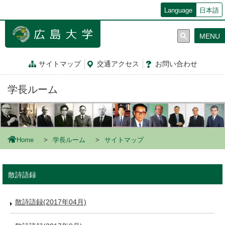
メ
Language
日本語
イ
ン
MENU
コ
ン
テ
サイトマップ
交通
アクセス
お問
い
合
わ
せ
ン
ツ
学長ルーム
に
移
動
Home
学長ルーム
サイトマップ
散詩語録
散詩語録(2017年04月)