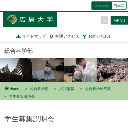
メ
Language
日本語
イ
ン
MENU
コ
ン
テ
サイトマップ
交通
アクセス
お問
い
合
わ
せ
ン
ツ
総合科学部
に
移
動
Home
総合科学部
入試情報
総合科学研究科
学生募集説明会
学生募集説明会