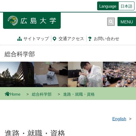
メ
Language
日本語
イ
ン
MENU
コ
ン
テ
サイトマップ
交通
アクセス
お問
い
合
わ
せ
ン
ツ
総合科学部
に
移
動
Home
総合科学部
進路・就職・資格
English
進路・就職・資格