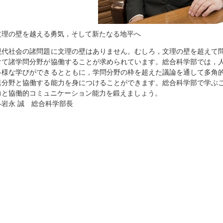
文理の壁を越える勇気，そして新たなる地平へ
現代社会の諸問題に文理の壁はありません。むしろ，文理の壁を超えて
けて諸学問分野が協働することが求められています。総合科学部では，
多様な学びができるとともに，学問分野の枠を超えた議論を通して多角
異分野と協働する能力を身につけることができます。総合科学部で学ぶ
力と協働的コミュニケーション能力を鍛えましょう。
―岩永 誠 総合科学部長