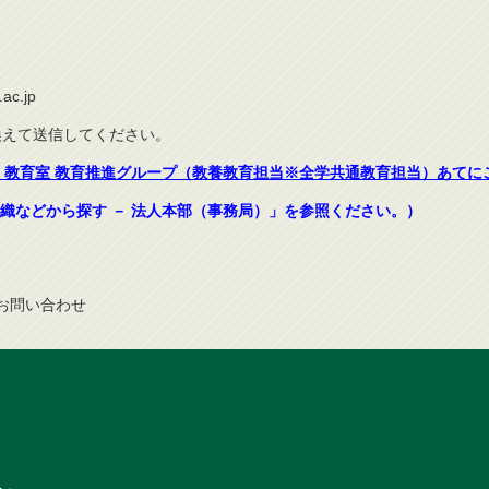
1
ac.jp
き換えて送信してください。
，教育室 教育推進グループ（教養教育担当※全学共通教育担当）あてに
織などから探す － 法人本部（事務局）」を参照ください。）
お問
い
合
わ
せ