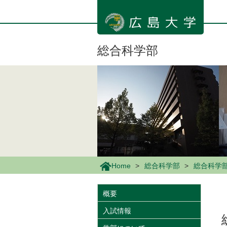
メ
イ
ン
コ
ン
総合科学部
テ
ン
ツ
に
移
動
Home
総合科学部
総合科学
概要
入試情報