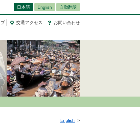
日本語
English
自動翻訳
ップ
交通
アクセス
お問
い
合
わ
せ
English