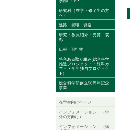
学部について
研究科（在学・修了生の方
へ）
進路・就職・資格
研究・教員紹介・受賞・表
彰
広報・刊行物
特色ある取り組み(総合科学
推進プロジェクト・総科カ
フェ・学生独自プロジェク
ト)
総合科学部創立50周年記念
事業
在学生向けページ
インフォメーション （学
外の方向け）
インフォメーション （構