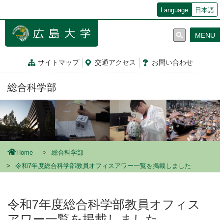
メ
Language
日本語
イ
ン
MENU
コ
ン
テ
サイトマップ
交通
アクセス
お問
い
合
わ
せ
ン
ツ
総合科学部
に
移
動
Home
総合科学部
令和7年度総合科学部教員オフィスアワー一覧を掲載しました
令和7年度総合科学部教員オフィス
アワー一覧を掲載しました