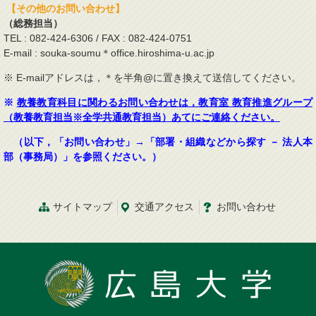
【その他のお問い合わせ】
（総務担当）
TEL : 082-424-6306 / FAX : 082-424-0751
E-mail : souka-soumu＊office.hiroshima-u.ac.jp
※ E-mailアドレスは，＊を半角@に置き換えて送信してください。
※
教養教育科目に関わるお問い合わせは，教育室 教育推進グループ
（教養教育担当※全学共通教育担当）あてにご連絡ください。
（以下，「お問い合わせ」→「部署・組織などから探す － 法人本
部（事務局）」を参照ください。）
サイトマップ
交通
アクセス
お問
い
合
わ
せ