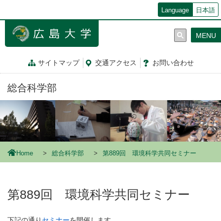
メ
Language
日本語
イ
ン
MENU
コ
ン
テ
サイトマップ
交通
アクセス
お問
い
合
わ
せ
ン
ツ
総合科学部
に
移
動
Home
総合科学部
第889回 環境科学共同セミナー
第889回 環境科学共同セミナー
下記の通り
セミナー
を開催します。