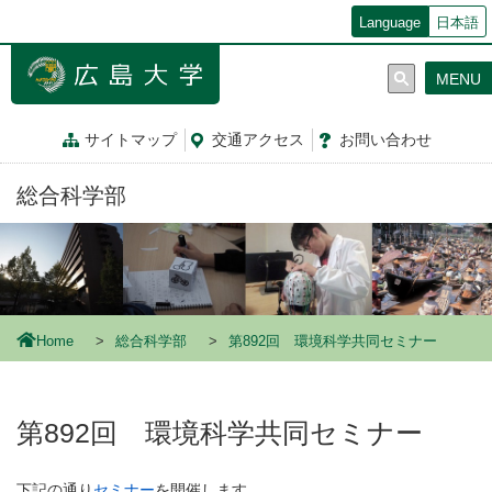
メ
Language
日本語
イ
ン
MENU
コ
ン
テ
サイトマップ
交通
アクセス
お問
い
合
わ
せ
ン
ツ
総合科学部
に
移
動
Home
総合科学部
第892回 環境科学共同セミナー
第892回 環境科学共同セミナー
下記の通り
セミナー
を開催します。