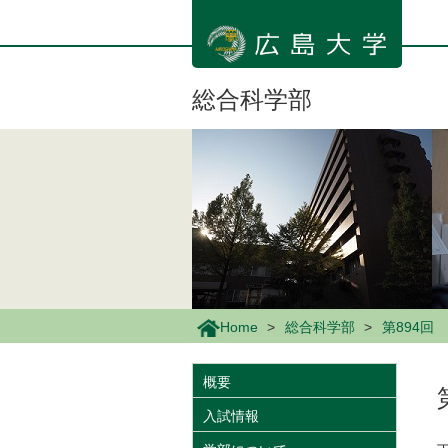
メ
イ
ン
コ
ン
総合科学部
テ
ン
ツ
に
移
動
Home
総合科学部
第894回
概要
入試情報