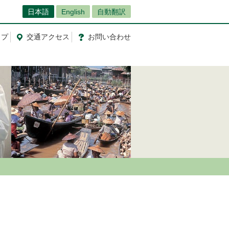
日本語
English
自動翻訳
ップ
交通
アクセス
お問
い
合
わ
せ