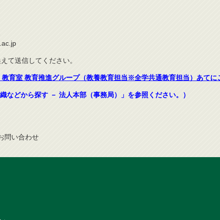
1
ac.jp
き換えて送信してください。
，教育室 教育推進グループ（教養教育担当※全学共通教育担当）あてに
織などから探す － 法人本部（事務局）」を参照ください。）
お問
い
合
わ
せ