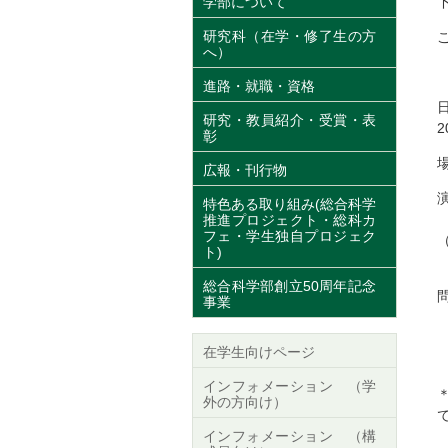
学部について
研究科（在学・修了生の方
へ）
進路・就職・資格
研究・教員紹介・受賞・表
2
彰
広報・刊行物
特色ある取り組み(総合科学
“
推進プロジェクト・総科カ
フェ・学生独自プロジェク
（
ト)
P
総合科学部創立50周年記念
事業
内
在学生向けページ
インフォメーション （学
外の方向け）
インフォメーション （構