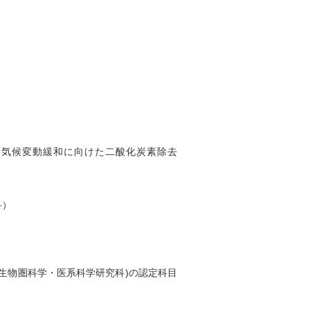
itigation /(気候変動緩和に向けた二酸化炭素除去
科）
生物圏科学・医系科学研究科)の認定科目