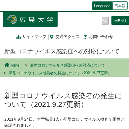
メ
Language
日本語
イ
ン
MENU
コ
ン
テ
サイトマップ
交通
アクセス
お問
い
合
わ
せ
ン
ツ
新型コロナウイルス感染症への対応について
に
移
動
Home
新型コロナウイルス感染症への対応について
新型コロナウイルス感染者の発生について（2021.9.27更新）
新型コロナウイルス感染者の発生に
ついて（2021.9.27更新）
2021年9月24日、本学職員1人が新型コロナウイルス検査で陽性と
確認されました。