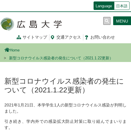
メ
Language
日本語
イ
ン
MENU
コ
ン
テ
サイトマップ
交通
アクセス
お問
い
合
わ
せ
ン
ツ
Home
に
移
新型コロナウイルス感染者の発生について（2021.1.22更新）
動
新型コロナウイルス感染者の発生に
ついて（2021.1.22更新）
2021年1月21日、本学学生1人の新型コロナウイルス感染が判明し
ました。
引き続き、学内外での感染拡大防止対策に取り組んでまいりま
す。