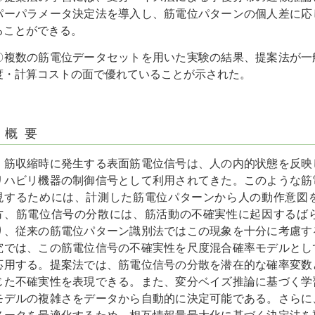
パーパラメータ決定法を導入し、筋電位パターンの個人差に応
ることができる。
〇複数の筋電位データセットを用いた実験の結果、提案法が一
度・計算コストの面で優れていることが示された。
概 要
筋収縮時に発生する表面筋電位信号は、人の内的状態を反映
リハビリ機器の制御信号として利用されてきた。このような筋
現するためには、計測した筋電位パターンから人の動作意図
方、筋電位信号の分散には、筋活動の不確実性に起因するば
り、従来の筋電位パターン識別法ではこの現象を十分に考慮す
究では、この筋電位信号の不確実性を尺度混合確率モデルとし
応用する。提案法では、筋電位信号の分散を潜在的な確率変数
じた不確実性を表現できる。また、変分ベイズ推論に基づく学
モデルの複雑さをデータから自動的に決定可能である。さらに