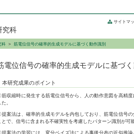
サイトマ
研究科
究科
筋電位信号の確率的生成モデルに基づく動作識別
筋電位信号の確率的生成モデルに基づく
本研究成果のポイント
〇筋収縮時に発生する筋電位信号から、人の動作意図を高精度
した。
〇提案法は、確率的生成モデルを内包しており、筋電位信号の
ことで、信号に含まれる不確実性を考慮したパターン識別が可
〇提案法の学習には、変分ベイズ法による事後分布の近似推論