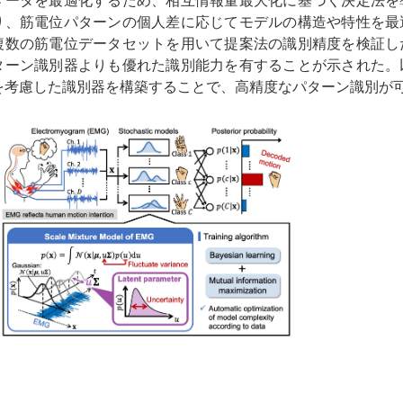
メータを最適化するため、相互情報量最大化に基づく決定法を
り、筋電位パターンの個人差に応じてモデルの構造や特性を最
複数の筋電位データセットを用いて提案法の識別精度を検証し
ターン識別器よりも優れた識別能力を有することが示された。
を考慮した識別器を構築することで、高精度なパターン識別が