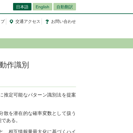
日本語
English
自動翻訳
ップ
交通
アクセス
お問
い
合
わ
せ
動作識別
に推定可能なパターン識別法を提案
分散を潜在的な確率変数として扱う
能である。
と、相互情報量最大化に基づくハイ