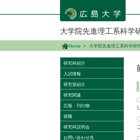
メ
イ
ン
コ
ン
大学院先進理工系科学
テ
ン
Home
大学院先進理工系科学研
ツ
に
移
研究科紹介
動
入試情報
研究室紹介
研究関連
広報・刊行物
就職
研究科説明会
お問い合わせ先