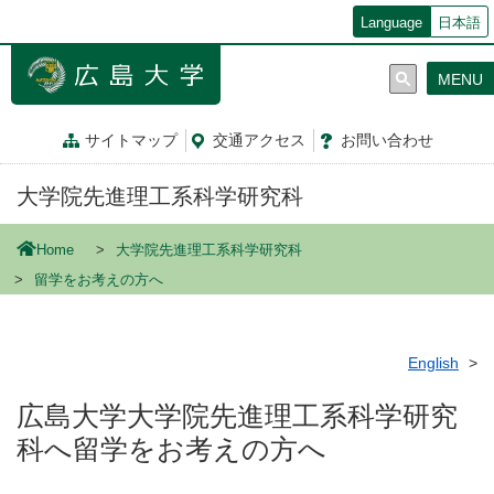
メ
Language
日本語
イ
ン
MENU
コ
ン
テ
サイトマップ
交通
アクセス
お問
い
合
わ
せ
ン
ツ
大学院先進理工系科学研究科
に
移
動
Home
大学院先進理工系科学研究科
留学をお考えの方へ
English
広島大学大学院先進理工系科学研究
科へ留学をお考えの方へ