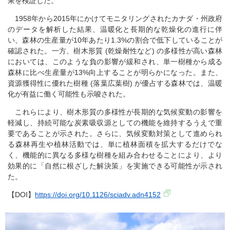
果を検証した。
1958年から2015年にかけてモニタリングされたカナダ・州政府
のデータを解析した結果、温暖化と長期的な乾燥化の進行に伴
い、森林の生産量が10年あたり1.3%の割合で低下していることが
確認された。一方、樹木形質 (乾燥耐性など) の多様性が高い森林
においては、このような負の影響が緩和され、単一樹種から成る
森林に比べ生産量が13%向上することが明らかになった。また、
資源獲得性に優れた樹種 (落葉広葉樹) が優占する森林では、温暖
化が有益に働く可能性も示唆された。
これらにより、樹木形質の多様性が長期的な気候変動の影響を
軽減し、持続可能な炭素吸収源としての機能を維持するうえで重
要であることが示された。さらに、気候変動対策として進められ
る森林再生や植林活動では、単に植林面積を拡大するだけでな
く、機能的に異なる多様な樹種を組み合わせることにより、より
効果的に「自然に根ざした解決策」を実施できる可能性が示され
た。
【DOI】
https://doi.org/10.1126/sciadv.adn4152