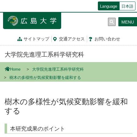
メ
Language
日本語
イ
ン
MENU
コ
ン
テ
サイトマップ
交通
アクセス
お問
い
合
わ
せ
ン
ツ
大学院先進理工系科学研究科
に
移
動
Home
大学院先進理工系科学研究科
樹木の多様性が気候変動影響を緩和する
樹木の多様性が気候変動影響を緩和
する
本研究成果のポイント