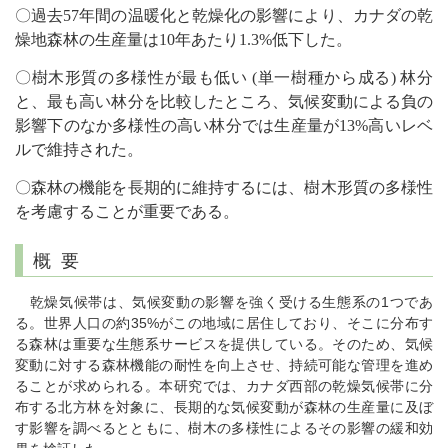
〇過去57年間の温暖化と乾燥化の影響により、カナダの乾
燥地森林の生産量は10年あたり1.3%低下した。
〇樹木形質の多様性が最も低い (単一樹種から成る) 林分
と、最も高い林分を比較したところ、気候変動による負の
影響下のなか多様性の高い林分では生産量が13%高いレベ
ルで維持された。
〇森林の機能を長期的に維持するには、樹木形質の多様性
を考慮することが重要である。
概 要
乾燥気候帯は、気候変動の影響を強く受ける生態系の1つであ
る。世界人口の約35%がこの地域に居住しており、そこに分布す
る森林は重要な生態系サービスを提供している。そのため、気候
変動に対する森林機能の耐性を向上させ、持続可能な管理を進め
ることが求められる。本研究では、カナダ西部の乾燥気候帯に分
布する北方林を対象に、長期的な気候変動が森林の生産量に及ぼ
す影響を調べるとともに、樹木の多様性によるその影響の緩和効