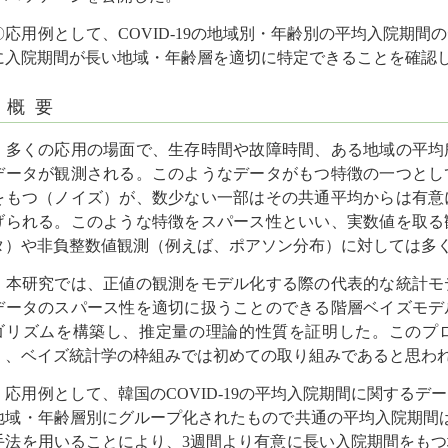
〇応用例として、COVID-19の地域別・年齢別の平均入院期
に入院期間が長い地域・年齢層を適切に特定できることを確認
概 要
多くの応用の場面で、生存時間や故障時間、ある地域の平均
データが観測される。このようなデータがもつ特徴の一つとし
をもつ（ノイズ）が、数少ない一部はその共通平均からは有意
げられる。このような特徴をスパース性といい、実数値を取る
タ）や非負整数値観測（例えば、ポアソン分布）に対しては多
本研究では、正値の観測をモデル化する際の代表的な統計モ
データのスパース性を適切に扱うことのできる階層ベイズモデ
ゴリズムを構築し、推定量の理論的性質を証明した。このプ
く、ベイズ統計学の枠組みでは初めての取り組みであると思わ
応用例として、韓国のCOVID-19の平均入院期間に関するデ
地域・年齢層別にグループ化されたもので共通の平均入院期間
手法を用いることにより、3週間より有意に長い入院期間をも