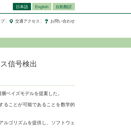
日本語
English
自動翻訳
ップ
交通
アクセス
お問
い
合
わ
せ
ース信号検出
階層ベイズモデルを提案した。
することが可能であることを数学的
アルゴリズムを提供し、ソフトウェ