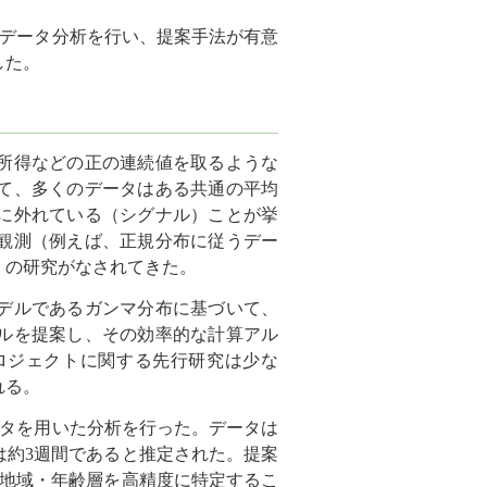
間のデータ分析を行い、提案手法が有意
した。
所得などの正の連続値を取るような
て、多くのデータはある共通の平均
に外れている（シグナル）ことが挙
観測（例えば、正規分布に従うデー
くの研究がなされてきた。
デルであるガンマ分布に基づいて、
ルを提案し、その効率的な計算アル
ロジェクトに関する先行研究は少な
れる。
ータを用いた分析を行った。データは
は約3週間であると推定された。提案
つ地域・年齢層を高精度に特定するこ