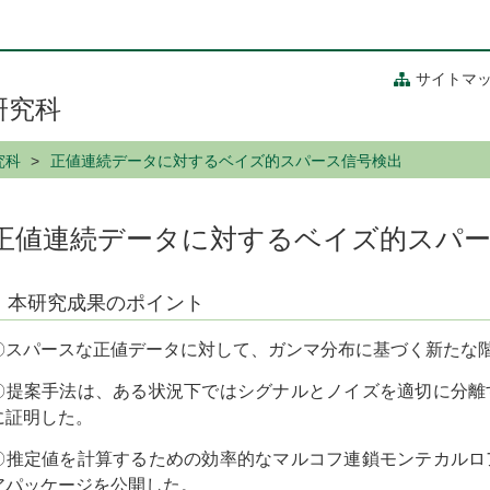
サイトマ
研究科
究科
正値連続データに対するベイズ的スパース信号検出
正値連続データに対するベイズ的スパ
本研究成果のポイント
〇スパースな正値データに対して、ガンマ分布に基づく新たな
〇提案手法は、ある状況下ではシグナルとノイズを適切に分離
に証明した。
〇推定値を計算するための効率的なマルコフ連鎖モンテカルロ
アパッケージを公開した。