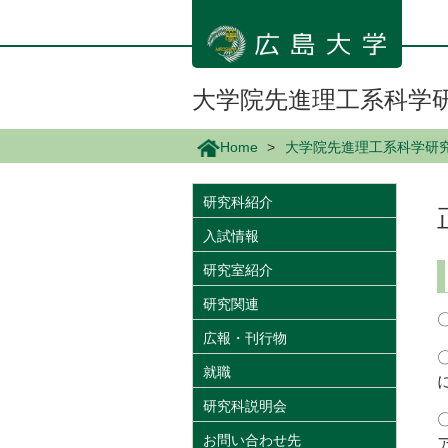
メ
イ
ン
コ
ン
大学院先進理工系科学
テ
ン
Home
大学院先進理工系科学研
ツ
に
移
研究科紹介
動
入試情報
研究室紹介
研究関連
広報・刊行物
就職
研究科説明会
お問い合わせ先