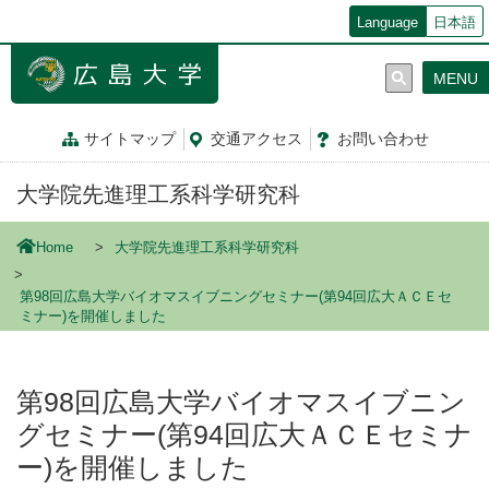
メ
Language
日本語
イ
ン
MENU
コ
ン
テ
サイトマップ
交通
アクセス
お問
い
合
わ
せ
ン
ツ
大学院先進理工系科学研究科
に
移
動
Home
大学院先進理工系科学研究科
第98回広島大学バイオマスイブニングセミナー(第94回広大ＡＣＥセ
ミナー)を開催しました
第98回広島大学バイオマスイブニン
グセミナー(第94回広大ＡＣＥセミナ
ー)を開催しました