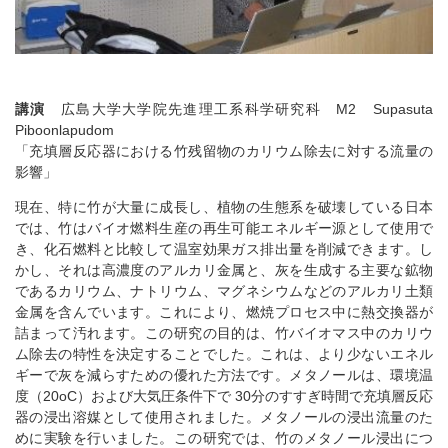
講演
広島大学大学院先進理工系科学研究科 M2 Supasuta
Piboonlapudom
「充填層反応器における竹残留物のカリウム除去に対する流量の
影響」
現在、特に竹が大量に成長し、植物の生態系を破壊している日本
では、竹はバイオ燃料生産の再生可能エネルギー源として使用で
き、化石燃料と比較して温室効果ガス排出量を削減できます。し
かし、それは高濃度のアルカリ金属と、灰を生成する主要な鉱物
であるカリウム、ナトリウム、マグネシウムなどのアルカリ土類
金属を含んでいます。これにより、燃焼プロセス中に熱交換器が
詰まって汚れます。この研究の目的は、竹バイオマス中のカリウ
ム除去の特性を決定することでした。これは、より少ないエネル
ギーで灰を減らすための優れた方法です。メタノールは、環境温
度（20oC）および大気圧条件下で 30分のすすぎ時間で充填層反応
器の浸出溶媒として使用されました。メタノールの浸出流量のた
めに実験を行いました。この研究では、竹のメタノール浸出につ