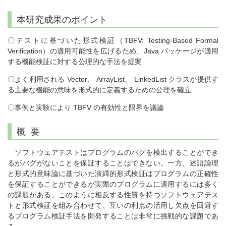
本研究成果のポイント
〇テストに基づいた形式検証（TBFV: Testing-Based Formal
Verification）の適用可能性を広げるため、Java パッケージが適用
する機能検証に対する公理的な手法を提案
〇よく利用される Vector、 ArrayList、 LinkedList クラスが提供す
る主要な機能の意味を形式的に定義するための公理を確立
〇事例と実験により TBFV の有効性と限界を議論
概 要
ソフトウェアテストはプログラムのバグを検出することができ
るがバグがないことを保証することはできない。一方、述語論理
と形式的意味論に基づいた演繹的形式検証はプログラムの正確性
を保証することができるが実際のプログラムに適用するには多く
の課題がある。このように相反する性質を持つソフトウェアテス
トと形式検証を組み合わせて、互いの利点の活用し欠点を回避す
るプログラム検証手法を開発することは非常に挑戦的な課題であ