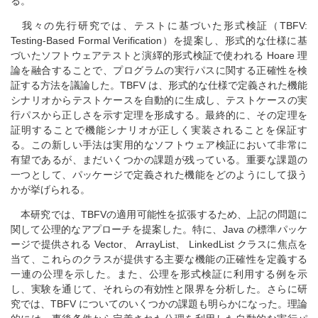
る。
我々の先行研究では、テストに基づいた形式検証（TBFV:
Testing-Based Formal Verification）を提案し、形式的な仕様に基
づいたソフトウェアテストと演繹的形式検証で使われる Hoare 理
論を融合することで、プログラムの実行パスに関する正確性を検
証する方法を議論した。TBFV は、形式的な仕様で定義された機能
シナリオからテストケースを自動的に生成し、テストケースの実
行パスから正しさを示す定理を形成する。最終的に、その定理を
証明することで機能シナリオが正しく実装されることを保証す
る。この新しい手法は実用的なソフトウェア検証において非常に
有望であるが、まだいくつかの課題が残っている。重要な課題の
一つとして、パッケージで定義された機能をどのようにして扱う
かが挙げられる。
本研究では、TBFVの適用可能性を拡張するため、上記の問題に
関して公理的なアプローチを提案した。特に、Java の標準パッケ
ージで提供される Vector、 ArrayList、 LinkedList クラスに焦点を
当て、これらのクラスが提供する主要な機能の正確性を定義する
一連の公理を示した。また、公理を形式検証に利用する例を示
し、実験を通じて、それらの有効性と限界を分析した。さらに研
究では、TBFV についてのいくつかの課題も明らかになった。理論