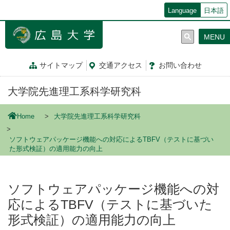
メ
Language
日本語
イ
ン
MENU
コ
ン
テ
サイトマップ
交通
アクセス
お問
い
合
わ
せ
ン
ツ
大学院先進理工系科学研究科
に
移
動
Home
大学院先進理工系科学研究科
ソフトウェアパッケージ機能への対応によるTBFV（テストに基づい
た形式検証）の適用能力の向上
ソフトウェアパッケージ機能への対
応によるTBFV（テストに基づいた
形式検証）の適用能力の向上