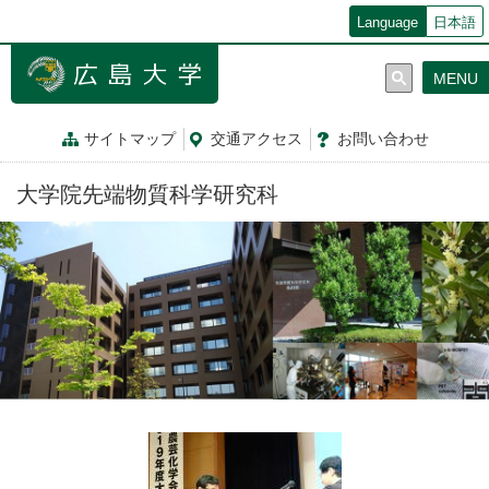
メ
Language
日本語
イ
ン
MENU
コ
ン
テ
サイトマップ
交通
アクセス
お問
い
合
わ
せ
ン
ツ
大学院先端物質科学研究科
に
移
動