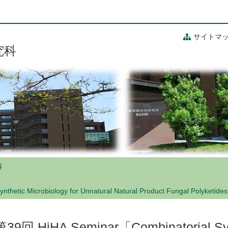
サイトマ
究科
科
Synthetic Microbiology for Unnatural Natural Product Funga
第39回 HiHA Seminar「Combinatorial Synt