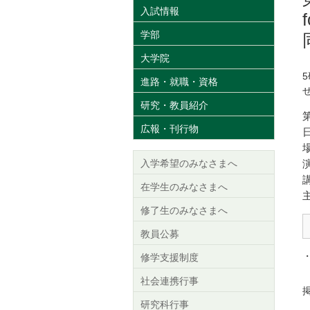
入試情報
学部
大学院
進路・就職・資格
研究・教員紹介
第
広報・刊行物
入学希望のみなさまへ
在学生のみなさまへ
修了生のみなさまへ
教員公募
修学支援制度
社会連携行事
掲
研究科行事