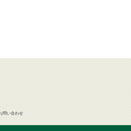
お問
い
合
わ
せ