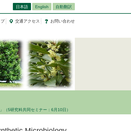
日本語
English
自動翻訳
ップ
交通
アクセス
お問
い
合
わ
せ
l Polyketides」（5研究科共同セミナー：6月10日）
hetic Microbiology