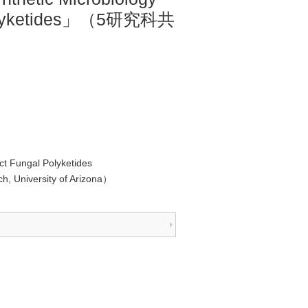
l Polyketides」（5研究科共
ct Fungal Polyketides
h, University of Arizona）