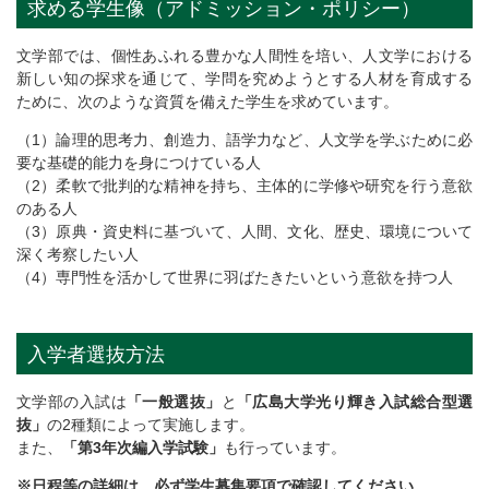
求める学生像（アドミッション・ポリシー）
文学部では、個性あふれる豊かな人間性を培い、人文学における
新しい知の探求を通じて、学問を究めようとする人材を育成する
ために、次のような資質を備えた学生を求めています。
（1）論理的思考力、創造力、語学力など、人文学を学ぶために必
要な基礎的能力を身につけている人
（2）柔軟で批判的な精神を持ち、主体的に学修や研究を行う意欲
のある人
（3）原典・資史料に基づいて、人間、文化、歴史、環境について
深く考察したい人
（4）専門性を活かして世界に羽ばたきたいという意欲を持つ人
入学者選抜方法
文学部の入試は
「一般選抜」
と
「広島大学光り輝き入試総合型選
抜」
の2種類によって実施します。
また、
「第3年次編入学試験」
も行っています。
※日程等の詳細は、必ず学生募集要項で確認してください。