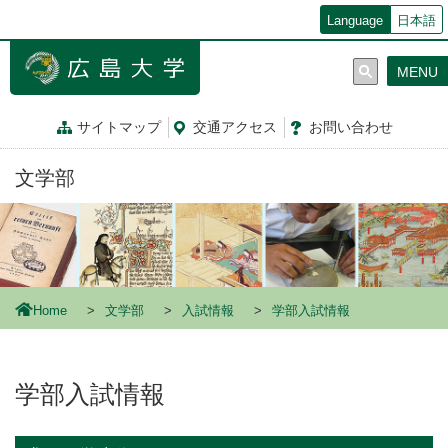
メ
Language
日本語
イ
ン
MENU
コ
ン
テ
サイトマップ
交通
アクセス
お問
い
合
わ
せ
ン
ツ
文学部
に
移
動
Home
文学部
入試情報
学部入試情報
学部入試情報