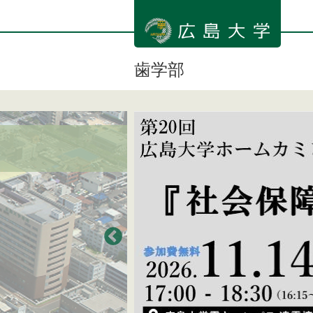
メ
イ
ン
コ
ン
歯学部
テ
ン
ツ
に
移
動