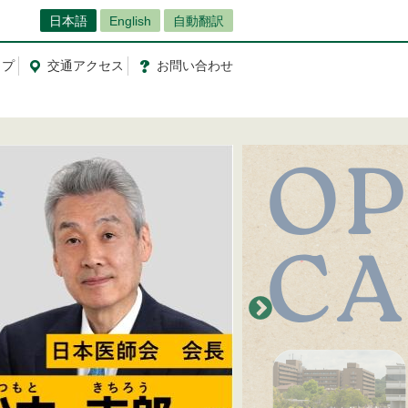
日本語
English
自動翻訳
ップ
交通
アクセス
お問
い
合
わ
せ