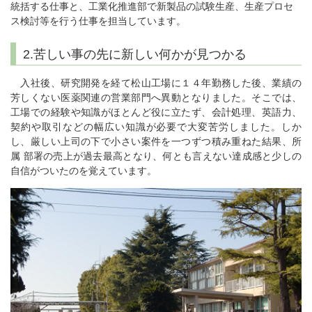
統括する仕事と、工業化推進部で新製品の試験生産、生産プロセ
ス検討等を行う仕事を担当しています。
2.苦しい事の先に新しい何かが見つかる
入社後、研究開発を経て松山工場に１４年勤務した後、業績の
芳しくない医薬関連の営業部門へ異動となりました。そこでは、
工場での経験や知識がほとんど役に立たず、会計処理、英語力、
契約や取引などの幅広い知識が必要で大変苦労しました。しか
し、厳しい上司の下で小さい案件を一つずつ積み重ねた結果、所
属 部署の売上が過去最高となり、何とも言えない達成感と少しの
自信がついたのを覚えています。