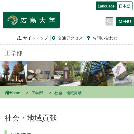
メ
Language
日本語
イ
ン
MENU
コ
ン
テ
サイトマップ
交通
アクセス
お問
い
合
わ
せ
ン
ツ
工学部
に
移
動
Home
工学部
社会・地域貢献
社会・地域貢献