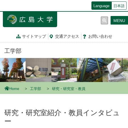
メ
Language
日本語
イ
ン
MENU
コ
ン
テ
サイトマップ
交通
アクセス
お問
い
合
わ
せ
ン
ツ
工学部
に
移
動
Home
工学部
研究・研究室・教員
研究・研究室紹介・教員インタビュ
ー