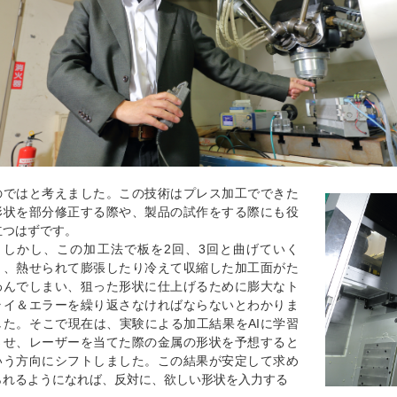
のではと考えました。この技術はプレス加工でできた
形状を部分修正する際や、製品の試作をする際にも役
立つはずです。
しかし、この加工法で板を2回、3回と曲げていく
と、熱せられて膨張したり冷えて収縮した加工面がた
わんでしまい、狙った形状に仕上げるために膨大なト
ライ＆エラーを繰り返さなければならないとわかりま
した。そこで現在は、実験による加工結果をAIに学習
させ、レーザーを当てた際の金属の形状を予想すると
いう方向にシフトしました。この結果が安定して求め
られるようになれば、反対に、欲しい形状を入力する