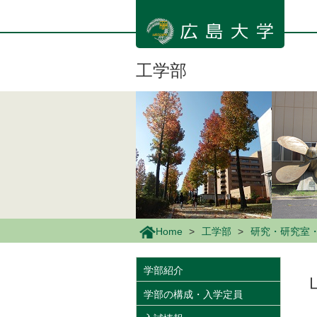
メ
イ
ン
コ
ン
工学部
テ
ン
ツ
に
移
動
Home
工学部
研究・研究室
学部紹介
学部の構成・入学定員