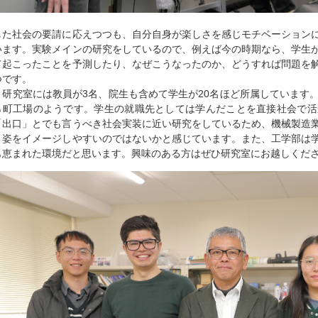
した社会の要請に応えつつも、自分自身が楽しさを感じモチベーション
います。実験メインの研究をしているので、例えば今の時期なら、学生
て起こったことを予測したり、なぜこうなったのか、どうすれば問題を
つです。
研究室には教員が3名、院生も含めて学生が20名ほど所属しています
ら町工場のようです。学生の就職先としては学んだことを直接社会で活
「出口」とでも言うべき社会実装に近い研究をしているため、機械製造
く姿をイメージしやすいのではないかと感じています。また、工学部は
も恵まれた環境だと思います。興味のある方はぜひ研究室にお越しくだ