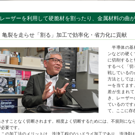
レーザーを利用して硬脆材を割ったり、金属材料の曲
亀裂を走らせ「割る」加工で効率化・省力化に貢献
半導体の基板
ンなどの硬く
に切削すると
するべく「切
戦しているの
方法としては
ーを当てます
差が生まれて
き、レーザー
ているのです
て、ここに存
出さすことなく切断されます。精度よく切断するためには、不規則にな
が必要です。
この加工法のメリットは、洗浄工程のないドライ加工であり、洗浄剤も