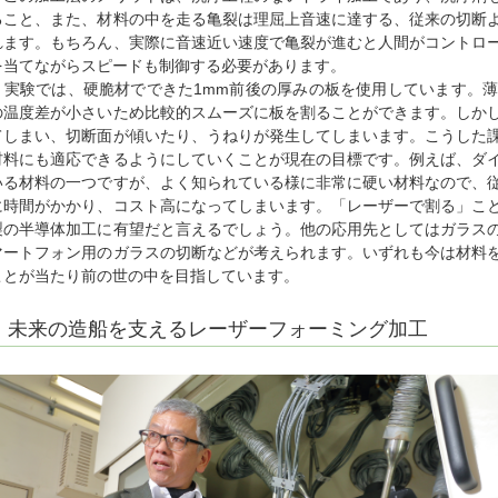
ること、また、材料の中を走る亀裂は理屈上音速に達する、従来の切断
れます。もちろん、実際に音速近い速度で亀裂が進むと人間がコントロ
を当てながらスピードも制御する必要があります。
実験では、硬脆材でできた1mm前後の厚みの板を使用しています。薄
の温度差が小さいため比較的スムーズに板を割ることができます。しか
てしまい、切断面が傾いたり、うねりが発生してしまいます。こうした
材料にも適応できるようにしていくことが現在の目標です。例えば、ダ
いる材料の一つですが、よく知られている様に非常に硬い材料なので、
に時間がかかり、コスト高になってしまいます。「レーザーで割る」こ
製の半導体加工に有望だと言えるでしょう。他の応用先としてはガラス
マートフォン用のガラスの切断などが考えられます。いずれも今は材料
ことが当たり前の世の中を目指しています。
未来の造船を支えるレーザーフォーミング加工