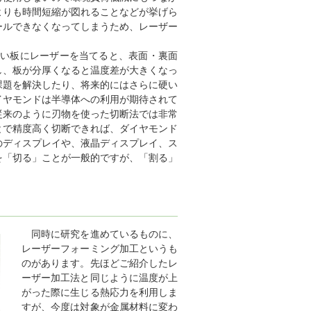
よりも時間短縮が図れることなどが挙げら
ールできなくなってしまうため、レーザー
い板にレーザーを当てると、表面・裏面
し、板が分厚くなると温度差が大きくなっ
課題を解決したり、将来的にはさらに硬い
イヤモンドは半導体への利用が期待されて
従来のように刃物を使った切断法では非常
とで精度高く切断できれば、ダイヤモンド
のディスプレイや、液晶ディスプレイ、ス
を「切る」ことが一般的ですが、「割る」
同時に研究を進めているものに、
レーザーフォーミング加工というも
のがあります。先ほどご紹介したレ
ーザー加工法と同じように温度が上
がった際に生じる熱応力を利用しま
すが、今度は対象が金属材料に変わ