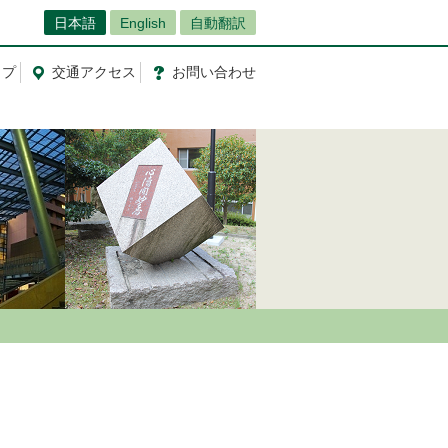
日本語
English
自動翻訳
ップ
交通
アクセス
お問
い
合
わ
せ