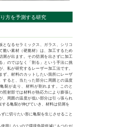
がり方を予測する研究
となるセラミックス、ガラス、シリコ
て脆い素材（硬脆材）は、加工するため
切屑が出ます。その切屑を出さずに加工
る」のではなく「割る」という手法に挑
が、私が研究するレーザー加工法です。
まず、材料のカットしたい箇所にレーザ
。すると、当たった部分に周囲との温度
亀裂が走り、材料が割れます。このと
の照射部では材料が熱応力により膨張し
が、周囲の温度が低い部分は引っ張られ
在する亀裂が伸びていき、材料は切屑を
らずに切りたい形に亀裂を生じさせること
使用しないので環境負荷低減にもつなが