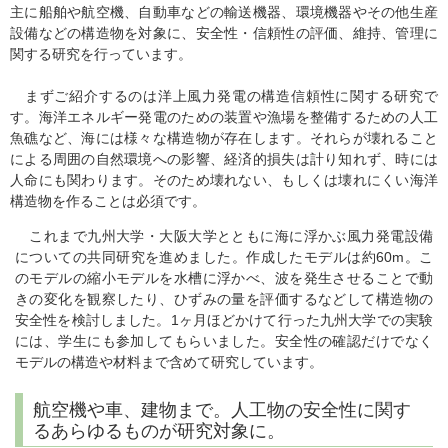
主に船舶や航空機、自動車などの輸送機器、環境機器やその他生産
設備などの構造物を対象に、安全性・信頼性の評価、維持、管理に
関する研究を行っています。
まずご紹介するのは洋上風力発電の構造信頼性に関する研究で
す。海洋エネルギー発電のための装置や漁場を整備するための人工
魚礁など、海には様々な構造物が存在します。それらが壊れること
による周囲の自然環境への影響、経済的損失は計り知れず、時には
人命にも関わります。そのため壊れない、もしくは壊れにくい海洋
構造物を作ることは必須です。
これまで九州大学・大阪大学とともに海に浮かぶ風力発電設備
についての共同研究を進めました。作成したモデルは約60m。こ
のモデルの縮小モデルを水槽に浮かべ、波を発生させることで動
きの変化を観察したり、ひずみの量を評価するなどして構造物の
安全性を検討しました。1ヶ月ほどかけて行った九州大学での実験
には、学生にも参加してもらいました。安全性の確認だけでなく
モデルの構造や材料まで含めて研究しています。
航空機や車、建物まで。人工物の安全性に関す
るあらゆるものが研究対象に。