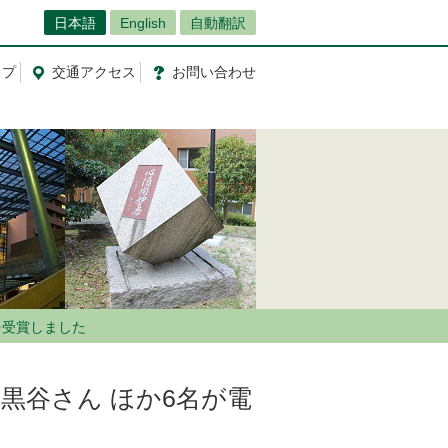
日本語
English
自動翻訳
ップ
交通
アクセス
お問
い
合
わ
せ
を受賞しました
黒谷さん ほか6名が電