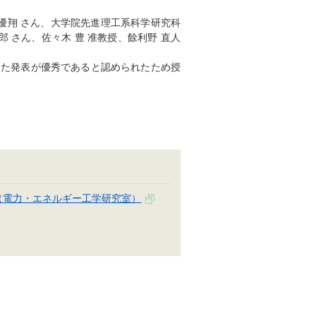
 優翔 さん、大学院先進理工系科学研究科
郎 さん、佐々木 豊 准教授、餘利野 直人
った発表が優秀であると認められたため授
（電力・エネルギー工学研究室）