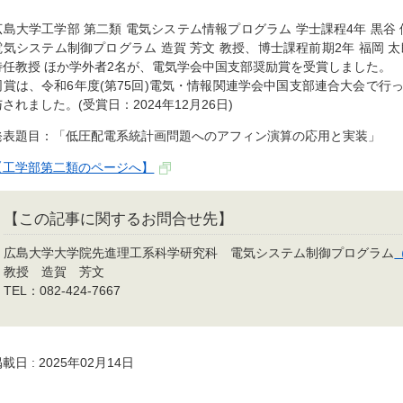
広島大学工学部 第二類 電気システム情報プログラム 学士課程4年 黒谷
電気システム制御プログラム 造賀 芳文 教授、博士課程前期2年 福岡 太
特任教授 ほか学外者2名が、電気学会中国支部奨励賞を受賞しました。
同賞は、令和6年度(第75回)電気・情報関連学会中国支部連合大会で行
与されました。(受賞日：2024年12月26日)
発表題目：「低圧配電系統計画問題へのアフィン演算の応用と実装」
【工学部第二類のページへ】
【この記事に関するお問合せ先】
広島大学大学院先進理工系科学研究科 電気システム制御プログラム
教授 造賀 芳文
TEL：082-424-7667
載日 : 2025年02月14日