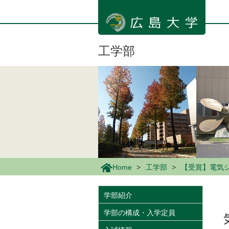
メ
イ
ン
コ
ン
工学部
テ
ン
ツ
に
移
動
Home
工学部
【受賞】電気
学部紹介
学部の構成・入学定員