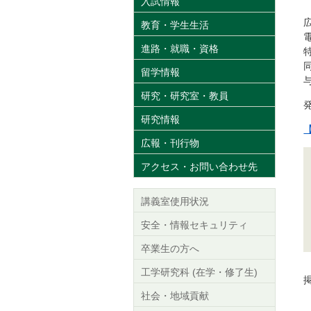
入試情報
教育・学生生活
進路・就職・資格
留学情報
研究・研究室・教員
研究情報
広報・刊行物
アクセス・お問い合わせ先
講義室使用状況
安全・情報セキュリティ
卒業生の方へ
工学研究科 (在学・修了生)
掲
社会・地域貢献