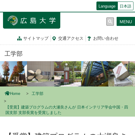
メ
Language
日本語
イ
ン
MENU
コ
ン
テ
サイトマップ
交通
アクセス
お問
い
合
わ
せ
ン
ツ
工学部
に
移
動
Home
工学部
【受賞】建築プログラムの大瀬良さんが 日本インテリア学会中国・四
国支部 支部長賞を受賞しました