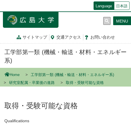
メ
Language
日本語
イ
ン
MENU
コ
ン
テ
サイトマップ
交通
アクセス
お問
い
合
わ
せ
ン
ツ
工学部第一類 (機械・輸送・材料・エネルギー
に
移
系)
動
Home
工学部第一類 (機械・輸送・材料・エネルギー系)
研究室配属・卒業後の進路
取得・受験可能な資格
取得・受験可能な資格
Qualifications