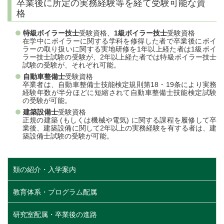
卒業後に所定の実務経験等を経て受験可能な資
格
特級ボイラー技士
受験資格、
1級ボイラー技士
受験資格
在学中にボイラーに関する学科を修得した者で卒業後にボイ
ラーの取り扱いに関する実地研修を1年以上経た者は1級ボイ
ラー技士試験の受験が、2年以上経た者では特級ボイラー技士
試験の受験が、それぞれ可能。
自動車整備士
受験資格
卒業者は、自動車整備士技能検定規則第18・19条により実務
経験年数が半分ほどに短縮されて自動車整備士技能検定試験
の受験が可能。
建築設備士
受験資格
正規の建築 (もしくは機械や電気) に関する課程を履修して卒
業後、建築設備に関して2年以上の実務経験を有する者は、建
築設備士試験の受験が可能。
類の紹介・入学案内
教育体系・プログラム配属
研究室配属・卒業後の進路