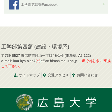
工学部第四類Facebook
工学部第四類 (建設・環境系)
〒739-8527 東広島市鏡山一丁目4番1号 (事務室: A2-122)
e-mail: kou-kyo-sien4
[at]
office.hiroshima-u.ac.jp
※
[at]を@に変換
して下さい。
サイトマップ
交通
アクセス
お問
い
合
わ
せ