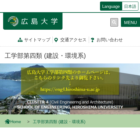
メ
Language
日本語
イ
ン
MENU
コ
ン
テ
サイトマップ
交通
アクセス
お問
い
合
わ
せ
ン
ツ
工学部第四類 (建設・環境系)
に
移
動
Home
工学部第四類 (建設・環境系)