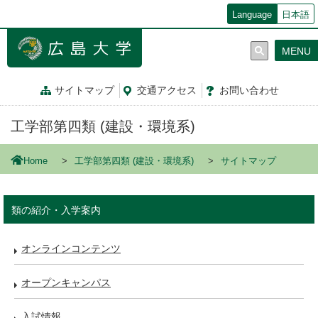
メ
Language
日本語
イ
ン
MENU
コ
ン
テ
サイトマップ
交通
アクセス
お問
い
合
わ
せ
ン
ツ
工学部第四類 (建設・環境系)
に
移
動
Home
工学部第四類 (建設・環境系)
サイトマップ
類の紹介・入学案内
オンラインコンテンツ
オープンキャンパス
入試情報