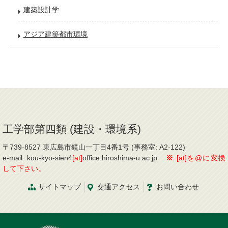
建築設計学
アジア建築都市環境
工学部第四類 (建設・環境系)
〒739-8527 東広島市鏡山一丁目4番1号 (事務室: A2-122)
e-mail: kou-kyo-sien4
[at]
office.hiroshima-u.ac.jp
※
[at]を@に変換
して下さい。
サイトマップ
交通
アクセス
お問
い
合
わ
せ