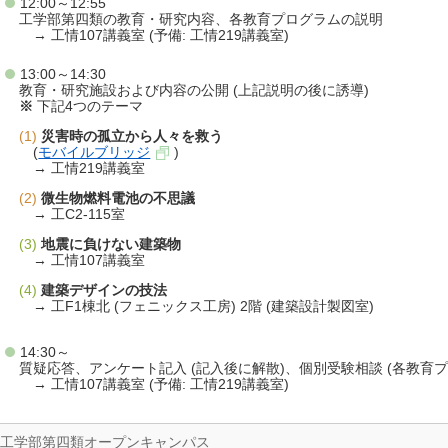
12:00～12:55
工学部第四類の教育・研究内容、各教育プログラムの説明
→ 工情107講義室 (予備: 工情219講義室)
13:00～14:30
教育・研究施設および内容の公開 (上記説明の後に誘導)
※
下記4つのテーマ
(1)
災害時の孤立から人々を救う
(
モバイルブリッジ
)
→ 工情219講義室
(2)
微生物燃料電池の不思議
→ 工C2-115室
(3)
地震に負けない建築物
→ 工情107講義室
(4)
建築デザインの技法
→ 工F1棟北 (フェニックス工房) 2階 (建築設計製図室)
14:30～
質疑応答、アンケート記入 (記入後に解散)、個別受験相談 (各教育プ
→ 工情107講義室 (予備: 工情219講義室)
工学部第四類オープンキャンパス