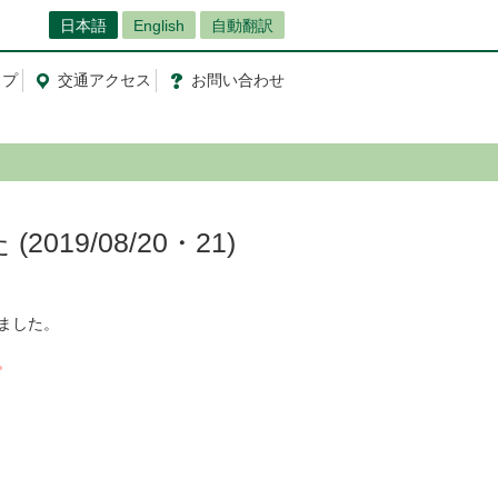
日本語
English
自動翻訳
ップ
交通
アクセス
お問
い
合
わ
せ
19/08/20・21)
しました。
。