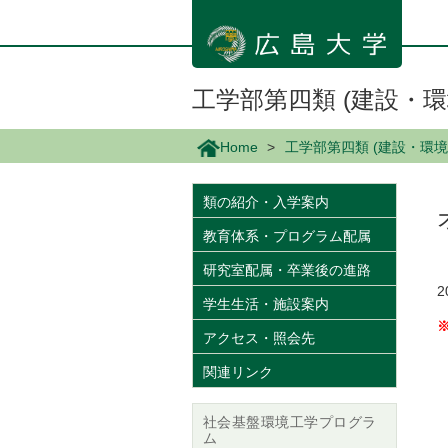
メ
イ
ン
コ
ン
工学部第四類 (建設・環
テ
ン
Home
工学部第四類 (建設・環境
ツ
に
移
類の紹介・入学案内
動
教育体系・プログラム配属
研究室配属・卒業後の進路
学生生活・施設案内
アクセス・照会先
関連リンク
社会基盤環境工学プログラ
ム