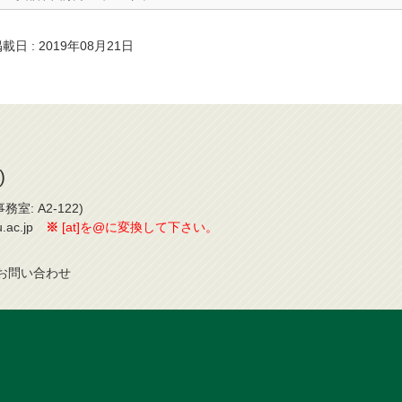
載日 : 2019年08月21日
)
室: A2-122)
-u.ac.jp
※
[at]を@に変換して下さい。
お問
い
合
わ
せ