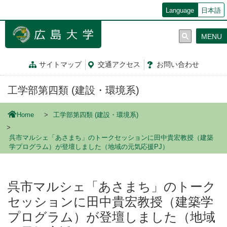
メ
Language
日本語
イ
ン
MENU
コ
ン
テ
サイトマップ
交通
アクセス
お問
い
合
わ
せ
ン
ツ
工学部第四類 (建設・環境系)
に
移
動
Home
工学部第四類 (建設・環境系)
呉市マルシェ「あさまち」のトークセッションに田中貴宏教授（建築
学プログラム）が登壇しました（地域の元気応援PJ）
呉市マルシェ「あさまち」のトーク
セッションに田中貴宏教授（建築学
プログラム）が登壇しました（地域