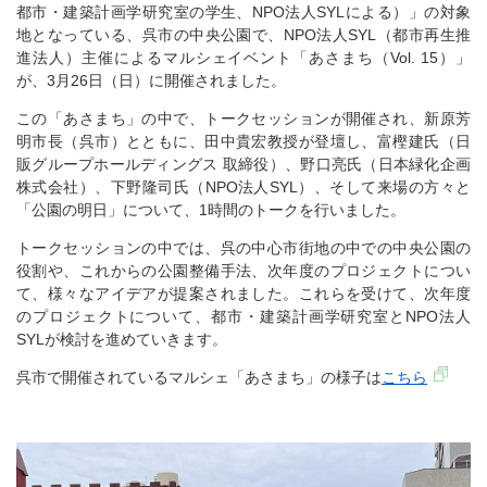
都市・建築計画学研究室の学生、NPO法人SYLによる）」の対象
地となっている、呉市の中央公園で、NPO法人SYL（都市再生推
進法人）主催によるマルシェイベント「あさまち（Vol. 15）」
が、3月26日（日）に開催されました。
この「あさまち」の中で、トークセッションが開催され、新原芳
明市長（呉市）とともに、田中貴宏教授が登壇し、富樫建氏（⽇
販グループホールディングス 取締役）、野⼝亮氏（⽇本緑化企画
株式会社）、下野隆司氏（NPO法人SYL）、そして来場の方々と
「公園の明日」について、1時間のトークを行いました。
トークセッションの中では、呉の中心市街地の中での中央公園の
役割や、これからの公園整備手法、次年度のプロジェクトについ
て、様々なアイデアが提案されました。これらを受けて、次年度
のプロジェクトについて、都市・建築計画学研究室とNPO法人
SYLが検討を進めていきます。
呉市で開催されているマルシェ「あさまち」の様子は
こちら