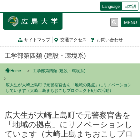
メ
Language
日本語
イ
ン
MENU
コ
ン
テ
サイトマップ
交通
アクセス
お問
い
合
わ
せ
ン
ツ
工学部第四類 (建設・環境系)
に
移
動
Home
工学部第四類 (建設・環境系)
広大生が大崎上島町で元警察官舎を「地域の拠点」にリノベーション
しています（大崎上島まちおこしプロジェクト6月の活動）
広大生が大崎上島町で元警察官舎を
「地域の拠点」にリノベーションし
ています（大崎上島まちおこしプロ