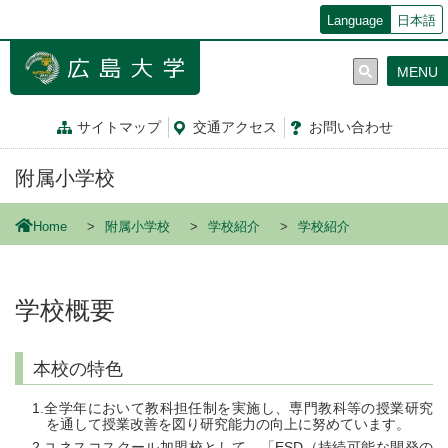
メ
Language
日本語
イ
ン
MENU
コ
ン
テ
サイトマップ
交通
アクセス
お問
い
合
わ
せ
ン
ツ
附属小学校
に
移
動
Home
附属小学校
学校紹介
学校紹介
学校概要
本校の特色
全学年において教科担任制を実施し、専門教科等の授業研究
を通して授業改善を図り研究能力の向上に努めています。
ユネスコスクール加盟校として、「ESD（持続可能な開発の