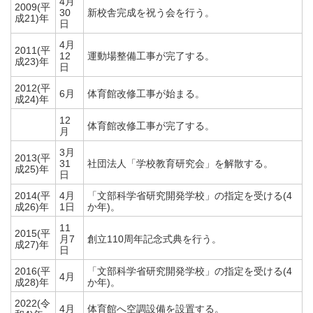
4月
2009(平
30
新校舎完成を祝う会を行う。
成21)年
日
4月
2011(平
12
運動場整備工事が完了する。
成23)年
日
2012(平
6月
体育館改修工事が始まる。
成24)年
12
体育館改修工事が完了する。
月
3月
2013(平
31
社団法人「学校教育研究会」を解散する。
成25)年
日
2014(平
4月
「文部科学省研究開発学校」の指定を受ける(4
成26)年
1日
か年)。
11
2015(平
月7
創立110周年記念式典を行う。
成27)年
日
2016(平
「文部科学省研究開発学校」の指定を受ける(4
4月
成28)年
か年)。
2022(令
4月
体育館へ空調設備を設置する。