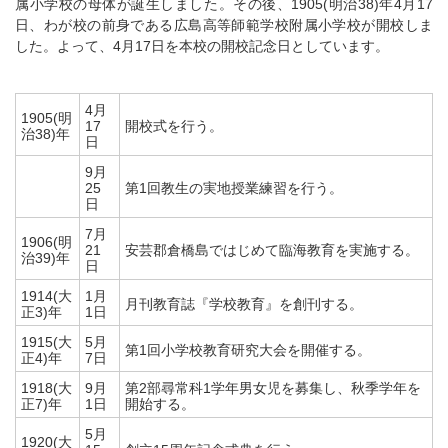
属小学校の母体が誕生しました。その後、1905(明治38)年4月17
日、わが校の前身である広島高等師範学校附属小学校が開校しま
した。よって、4月17日を本校の開校記念日としています。
4月
1905(明
17
開校式を行う。
治38)年
日
9月
25
第1回教生の実地授業練習を行う。
日
7月
1906(明
21
安芸郡倉橋島ではじめて臨海教育を実施する。
治39)年
日
1914(大
1月
月刊教育誌『学校教育』を創刊する。
正3)年
1日
1915(大
5月
第1回小学校教育研究大会を開催する。
正4)年
7日
1918(大
9月
第2部尋常科1学年男女児を募集し、秋季学年を
正7)年
1日
開始する。
5月
1920(大