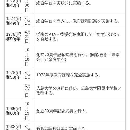
1973(昭
月
総合学習を実験的に実施する。
和48)年
30
日
1974(昭
4月
総合学習を導入し、教育課程試案を実施する。
和49)年
1日
4月
1975(昭
従来のPTA・後援会を改組して「すずかけ会」
21
和50)年
を発足する。
日
10
月
創立70周年記念式典を行う。(同窓会を「豊葦
18
会」と命名する)
日
1978(昭
4月
1978年版教育課程を完全実施する。
和53)年
1日
6月
広島大学の改組に伴い、広島大学附属小学校と
17
改称する。
日
10
1985(昭
月
創立80周年記念式典を行う。
和60)年
19
日
1988(昭
4月
新教育課程試案を実施する。