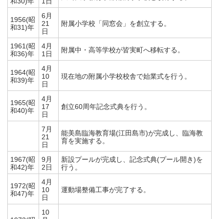
和30)年
1日
6月
1956(昭
21
附属小学校「同窓会」を創立する。
和31)年
日
1961(昭
4月
附属中・高等学校が皆実町へ移転する。
和36)年
1日
4月
1964(昭
10
現在地の附属小学校校舎で始業式を行う。
和39)年
日
4月
1965(昭
17
創立60周年記念式典を行う。
和40)年
日
7月
能美島臨海教育場(江田島市)が完成し、臨海教
21
育を実施する。
日
1967(昭
9月
新設プールが完成し、記念式典(プール開き)を
和42)年
2日
行う。
4月
1972(昭
10
運動場整備工事が完了する。
和47)年
日
10