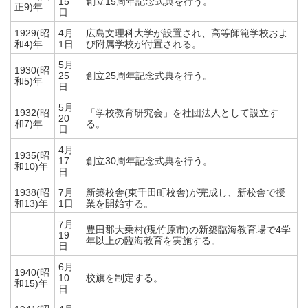
15
創立15周年記念式典を行う。
正9)年
日
1929(昭
4月
広島文理科大学が設置され、高等師範学校およ
和4)年
1日
び附属学校が付置される。
5月
1930(昭
25
創立25周年記念式典を行う。
和5)年
日
5月
1932(昭
「学校教育研究会」を社団法人として設立す
20
和7)年
る。
日
4月
1935(昭
17
創立30周年記念式典を行う。
和10)年
日
1938(昭
7月
新築校舎(東千田町校舎)が完成し、新校舎で授
和13)年
1日
業を開始する。
7月
豊田郡大乗村(現竹原市)の新築臨海教育場で4学
19
年以上の臨海教育を実施する。
日
6月
1940(昭
10
校旗を制定する。
和15)年
日