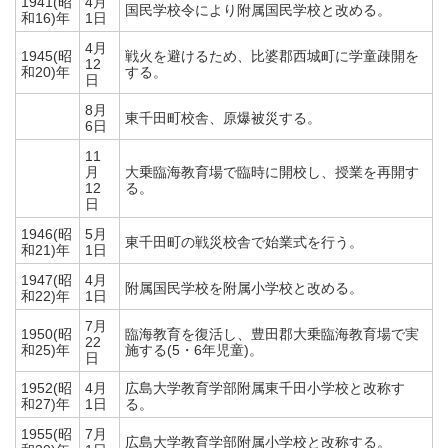
1941(昭
4月
国民学校令により附属国民学校と改める。
和16)年
1日
4月
1945(昭
戦火を避けるため、比婆郡西城町に学童疎開を
12
和20)年
する。
日
8月
東千田町校舎、原爆被災する。
6日
11
月
大乗臨海教育場で臨時に開校し、授業を再開す
12
る。
日
1946(昭
5月
東千田町の戦災校舎で始業式を行う。
和21)年
1日
1947(昭
4月
附属国民学校を附属小学校と改める。
和22)年
1日
7月
1950(昭
臨海教育を復活し、豊田郡大乗臨海教育場で実
22
和25)年
施する(5・6年児童)。
日
1952(昭
4月
広島大学教育学部附属東千田小学校と改称す
和27)年
1日
る。
1955(昭
7月
広島大学教育学部附属小学校と改称する。