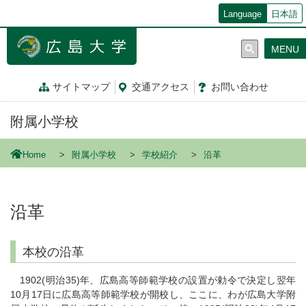
メ
Language
日本語
イ
ン
MENU
コ
ン
テ
サイトマップ
交通
アクセス
お問
い
合
わ
せ
ン
ツ
附属小学校
に
移
動
Home
附属小学校
学校紹介
沿革
沿革
本校の沿革
1902(明治35)年、広島高等師範学校の設置が勅令で決定し翌年
10月17日に広島高等師範学校が開校し、ここに、わが広島大学附