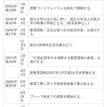
7月
2003(平
28
授業づくりフォーラムを初めて開催する。
成15)年
日
2004(平
4月
国立大学の法人化に伴い、国立大学法人広島大
成16)年
1日
学の附属小学校となる。(校名改称なし)
2005(平
2月
教育課程『文化を創り出す総合学習』を発行す
成17)年
9日
る。
11
月5
創立100周年記念式典を行う。
日
1月
2007(平
『21世紀型学力を保障する教育課程の創造』を
15
成19)年
発行する。
日
4月
新教育課程(2007年1月完成)を完全実施する。
1日
2008(平
8月
耐震工事に伴う大型校舎改修工事が始まる。
成20)年
1日
8月
29
プレハブ校舎での授業を開始する。
日