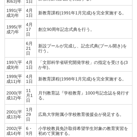
和63)年
1日
1991(平
4月
新教育課程(1991年1月完成)を完全実施する。
成3)年
1日
4月
1995(平
17
創立90周年記念式典を行う。
成7)年
日
6月
新設プールが完成し、記念式典(プール開き)を
21
行う。
日
1997(平
4月
「文部科学省研究開発学校」の指定を受ける(3
成9)年
1日
か年)。
1999(平
4月
新教育課程(1998年1月完成)を完全実施する。
成11)年
1日
11
2000(平
月刊教育誌『学校教育』1000号記念誌を発行す
月1
成12)年
る。
日
1月
2001(平
29
広島大学附属小学校教育後援会が発足する。
成13)年
日
2002(平
6・
小学校教員免許取得希望学生対象の教育実習を
成14)年
9月
初めて実施する。