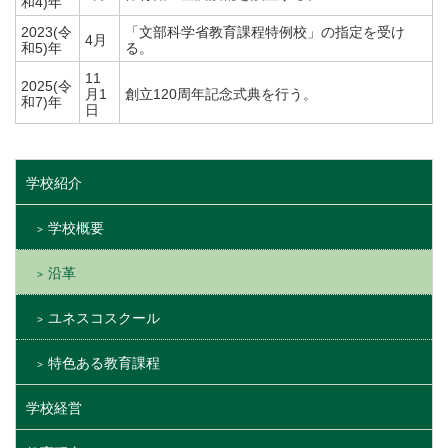
和4)年
2023(令
「文部科学省教育課程特例校」の指定を受け
4月
和5)年
る。
11
2025(令
月1
創立120周年記念式典を行う。
和7)年
日
学校紹介
学校概要
沿革
ユネスコスクール
特色ある教育課程
学校経営