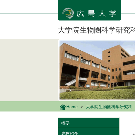
メ
イ
ン
コ
ン
大学院生物圏科学研究
テ
ン
ツ
に
移
動
Home
大学院生物圏科学研究科
概要
専攻紹介