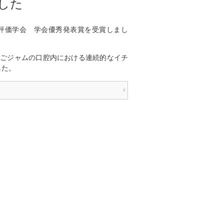
した
能評価学会 学会優秀発表賞を受賞しまし
ちごジャムの口腔内における連続的なイチ
した。