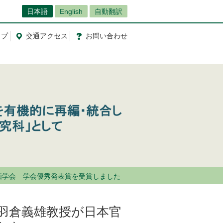
日本語
English
自動翻訳
ップ
交通
アクセス
お問
い
合
わ
せ
価学会 学会優秀発表賞を受賞しました
羽倉義雄教授が日本官