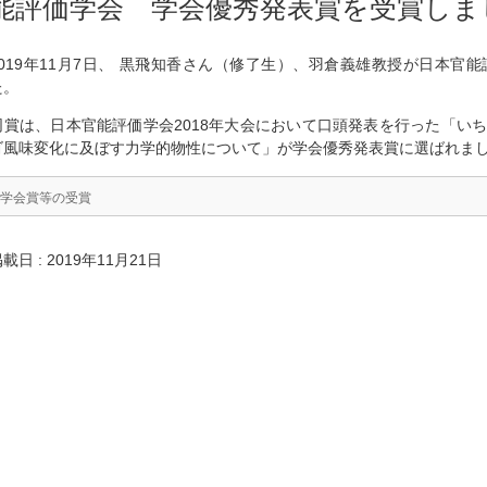
能評価学会 学会優秀発表賞を受賞しま
2019年11月7日、 黒飛知香さん（修了生）、羽倉義雄教授が日本官
た。
同賞は、日本官能評価学会2018年大会において口頭発表を行った「い
ゴ風味変化に及ぼす力学的物性について」が学会優秀発表賞に選ばれま
学会賞等の受賞
載日 : 2019年11月21日